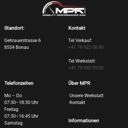
der
Produktseite
gewählt
werden
Standort:
Kontakt
Gehrauerstrasse 6
Tel Verkauf:
8554 Bonau
+41 79 922 08 80
Tel Werkstatt:
+41 79 930 95 00
Telefonzeiten
Über MPR
Mo – Do
Unsere Werkstatt
07:30–18:30 Uhr
Kontakt
Freitag
07:30–16:45 Uhr
Informationen
Samstag