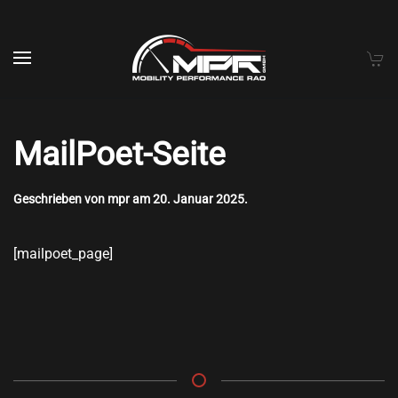
Skip to main content
MailPoet-Seite
Geschrieben von
mpr
am
20. Januar 2025
.
[mailpoet_page]